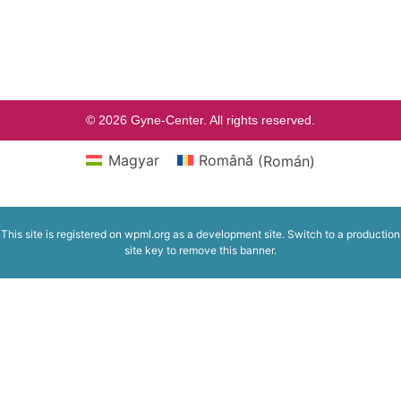
© 2026 Gyne-Center. All rights reserved.
Magyar
Română
(
Román
)
This site is registered on
wpml.org
as a development site. Switch to a production
site key to
remove this banner
.