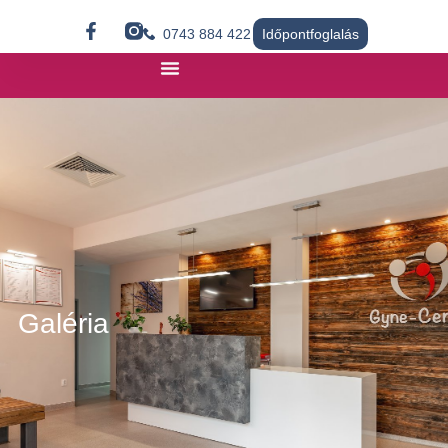
0743 884 422
Időpontfoglalás
Galéria